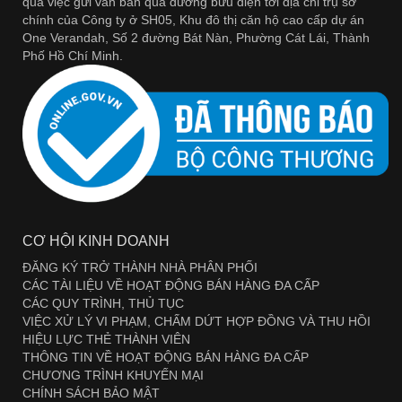
qua việc gửi văn bản qua đường bưu điện tới địa chỉ trụ sở
chính của Công ty ở SH05, Khu đô thị căn hộ cao cấp dự án
One Verandah, Số 2 đường Bát Nàn, Phường Cát Lái, Thành
Phố Hồ Chí Minh.
CƠ HỘI KINH DOANH
ĐĂNG KÝ TRỞ THÀNH NHÀ PHÂN PHỐI
CÁC TÀI LIỆU VỀ HOẠT ĐỘNG BÁN HÀNG ĐA CẤP
CÁC QUY TRÌNH, THỦ TỤC
VIỆC XỬ LÝ VI PHẠM, CHẤM DỨT HỢP ĐỒNG VÀ THU HỒI
HIỆU LỰC THẺ THÀNH VIÊN
THÔNG TIN VỀ HOẠT ĐỘNG BÁN HÀNG ĐA CẤP
CHƯƠNG TRÌNH KHUYẾN MẠI
CHÍNH SÁCH BẢO MẬT