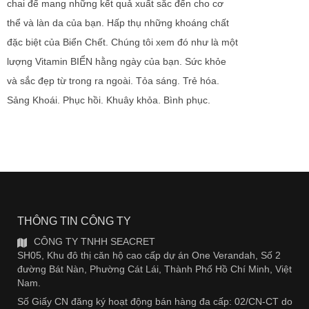
chai để mang những kết quả xuất sắc đến cho cơ
thể và làn da của bạn. Hấp thụ những khoáng chất
đặc biệt của Biển Chết. Chúng tôi xem đó như là một
lượng Vitamin BIỂN hằng ngày của bạn. Sức khỏe
và sắc đẹp từ trong ra ngoài. Tỏa sáng. Trẻ hóa.
Sảng Khoái. Phục hồi. Khuây khỏa. Bình phục.
THÔNG TIN CÔNG TY
CÔNG TY TNHH SEACRET
SH05, Khu đô thị căn hộ cao cấp dự án One Verandah, Số 2
đường Bát Nàn, Phường Cát Lái, Thành Phố Hồ Chí Minh, Việt
Nam.
Số Giấy CN đăng ký hoạt động bán hàng đa cấp: 02/CN-CT do