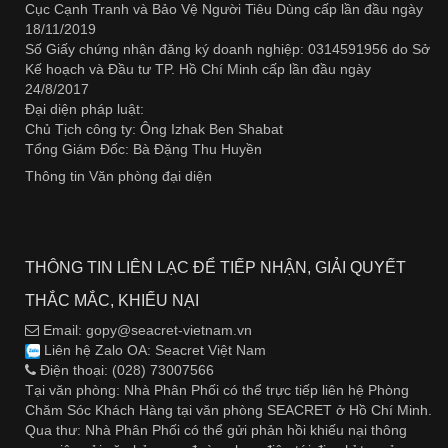
Cục Cạnh Tranh và Bảo Vệ Người Tiêu Dùng cấp lần đầu ngày
18/11/2019
Số Giấy chứng nhận đăng ký doanh nghiệp: 0314591956 do Sở
Kế hoạch và Đầu tư TP. Hồ Chí Minh cấp lần đầu ngày
24/8/2017
Đại diện pháp luật:
Chủ Tịch công ty: Ông Izhak Ben Shabat
Tổng Giám Đốc: Bà Đặng Thu Huyền
Thông tin Văn phòng đại diện
THÔNG TIN LIÊN LẠC ĐỂ TIẾP NHẬN, GIẢI QUYẾT
THẮC MẮC, KHIẾU NẠI
Email: gopy@seacret-vietnam.vn
Liên hệ Zalo OA:
Seacret Việt Nam
Điện thoại: (028) 73007566
Tại văn phòng: Nhà Phân Phối có thể trực tiếp liên hệ Phòng
Chăm Sóc Khách Hàng tại văn phòng SEACRET ở Hồ Chí Minh.
Qua thư: Nhà Phân Phối có thể gửi phản hồi khiếu nại thông