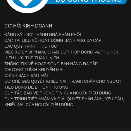
CƠ HỘI KINH DOANH
ĐĂNG KÝ TRỞ THÀNH NHÀ PHÂN PHỐI
CÁC TÀI LIỆU VỀ HOẠT ĐỘNG BÁN HÀNG ĐA CẤP
CÁC QUY TRÌNH, THỦ TỤC
VIỆC XỬ LÝ VI PHẠM, CHẤM DỨT HỢP ĐỒNG VÀ THU HỒI
HIỆU LỰC THẺ THÀNH VIÊN
THÔNG TIN VỀ HOẠT ĐỘNG BÁN HÀNG ĐA CẤP
CHƯƠNG TRÌNH KHUYẾN MẠI
CHÍNH SÁCH BẢO MẬT
CƠ CHẾ GIẢI QUYẾT KHIẾU NẠI, TRANH CHẤP CHO NGƯỜI
TIÊU DÙNG DỄ BỊ TỔN THƯƠNG
QUY TẮC BẢO VỆ THÔNG TIN CỦA NGƯỜI TIÊU DÙNG
QUY TRÌNH TIẾP NHẬN VÀ GIẢI QUYẾT PHẢN ÁNH, YÊU CẦU,
KHIẾU NẠI CỦA NGƯỜI TIÊU DÙNG